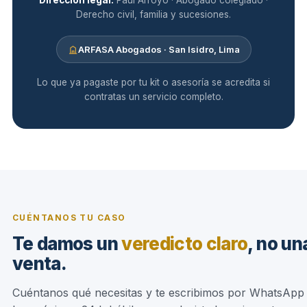
Dirección legal:
Paul Arroyo
· Abogado colegiado ·
Derecho civil, familia y sucesiones.
ARFASA Abogados · San Isidro, Lima
Lo que ya pagaste por tu kit o asesoría se acredita si
contratas un servicio completo.
CUÉNTANOS TU CASO
Te damos un
veredicto claro
, no un
venta.
Cuéntanos qué necesitas y te escribimos por WhatsApp