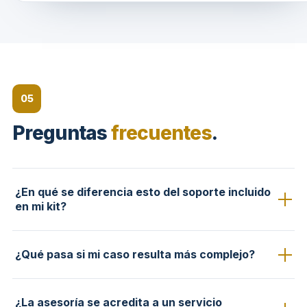
05
Preguntas
frecuentes
.
¿En qué se diferencia esto del soporte incluido
en mi kit?
El
soporte de uso
(incluido en cualquier kit, por email)
¿Qué pasa si mi caso resulta más complejo?
resuelve dudas sobre cómo usar tu kit y entender el
proceso.
Ayuda Parcial
es distinto: aquí un abogado
Si al revisarlo detectamos litigio, disputa o cargas
interviene tu caso
—lo revisa y firma, o lo ejecuta por ti
¿La asesoría se acredita a un servicio
complejas, te lo decimos con claridad y te derivamos a