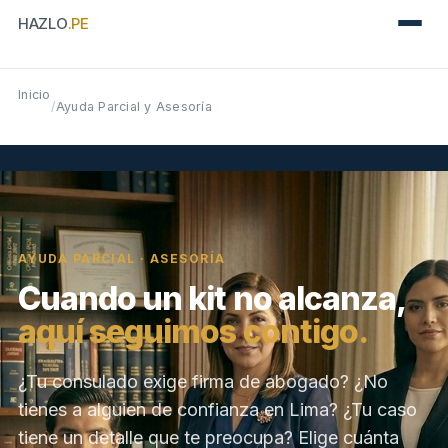
HAZLO
.PE
Inicio
/
Ayuda Parcial y Asesoría
AYUDA PARCIAL · ASESORÍA
Cuando un kit no alcanza,
aquí seguimos contigo.
¿Tu consulado exige firma de abogado? ¿No
tienes a alguien de confianza en Lima? ¿Tu caso
tiene un detalle que te preocupa? Elige cuánta