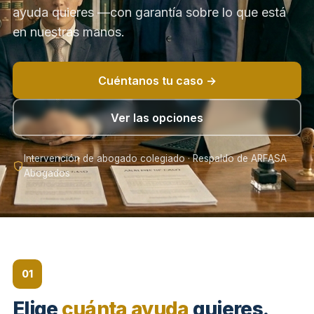
ayuda quieres —con garantía sobre lo que está
en nuestras manos.
Cuéntanos tu caso →
Ver las opciones
Intervención de abogado colegiado · Respaldo de ARFASA
Abogados
01
Elige
cuánta ayuda
quieres.