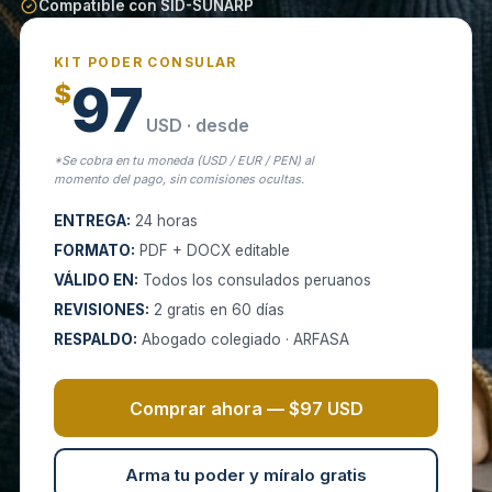
Compatible con SID-SUNARP
KIT PODER CONSULAR
97
$
USD · desde
*Se cobra en tu moneda (USD / EUR / PEN) al
momento del pago, sin comisiones ocultas.
ENTREGA:
24 horas
FORMATO:
PDF + DOCX editable
VÁLIDO EN:
Todos los consulados peruanos
REVISIONES:
2 gratis en 60 días
RESPALDO:
Abogado colegiado · ARFASA
Comprar ahora — $97 USD
Arma tu poder y míralo gratis