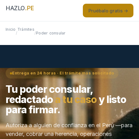
HAZLO
.PE
Pruébalo gratis →
Inicio
Trámites
/
/
Poder consular
Entrega en 24 horas · El trámite más solicitado
Tu poder consular,
redactado
a tu caso
y listo
para firmar.
Autoriza a alguien de confianza en el Perú —para
vender, cobrar una herencia, operaciones