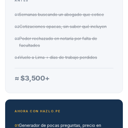
ANTES
Semanas buscando un abogado que cotice
01
Cotizaciones opacas, sin saber qué incluyen
02
Poder rechazado en notaría por falta de
03
facultades
Vuelo a Lima + días de trabajo perdidos
04
≈ $3,500+
AHORA CON HAZLO.PE
Generador de pocas preguntas, precio en
01