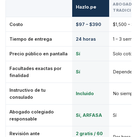
ABOGADO
Hazlo.pe
TRADICIO
Costo
$97 – $390
$1,500 – $
Tiempo de entrega
24 horas
1 – 3 sema
Precio público en pantalla
Sí
Solo cotiza
Facultades exactas por
Sí
Depende
finalidad
Instructivo de tu
Incluido
No siempr
consulado
Abogado colegiado
Sí, ARFASA
Sí
responsable
Revisión ante
2 gratis / 60
Por hora